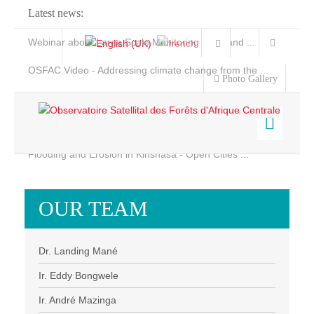
Latest news:
Webinar about Large Scale Monitoring and Land ...
OSFAC Video - Addressing climate change from the ...
Photo Gallery
OSFAC Report 2019-2020
OSFAC Flyer 2020
Flooding and Erosion in Kinshasa - Open Cities ...
Home
Data & Products
OUR TEAM
Services
Projects
Dr. Landing Mané
News & Stories
Ir. Eddy Bongwele
Ir. André Mazinga