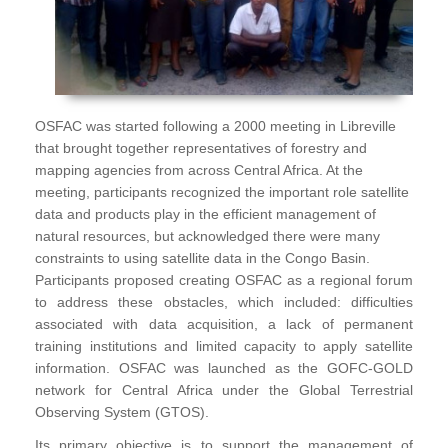
Publications
FOG I
FOG II
OSFAC was started following a 2000 meeting in Libreville
FAA I
that brought together representatives of forestry and
FAA II
mapping agencies from across Central Africa. At the
meeting, participants recognized the important role satellite
FAA III
data and products play in the efficient management of
natural resources, but acknowledged there were many
FAA IV
constraints to using satellite data in the Congo Basin.
Annual Report
Participants proposed creating OSFAC as a regional forum
to address these obstacles, which included: difficulties
Partners
associated with data acquisition, a lack of permanent
training institutions and limited capacity to apply satellite
Careers
information. OSFAC was launched as the GOFC-GOLD
Contact Us
network for Central Africa under the Global Terrestrial
Observing System (GTOS).
Its primary objective is to support the management of