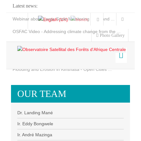
Latest news:
Webinar about Large Scale Monitoring and Land ...
OSFAC Video - Addressing climate change from the ...
Photo Gallery
OSFAC Report 2019-2020
OSFAC Flyer 2020
Flooding and Erosion in Kinshasa - Open Cities ...
Home
Data & Products
OUR TEAM
Services
Projects
Dr. Landing Mané
News & Stories
Ir. Eddy Bongwele
Ir. André Mazinga