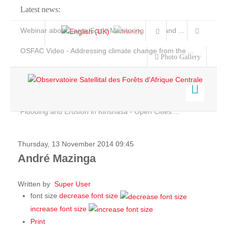
Latest news:
Webinar about Large Scale Monitoring and Land ...
OSFAC Video - Addressing climate change from the ...
Photo Gallery
OSFAC Report 2019-2020
OSFAC Flyer 2020
Flooding and Erosion in Kinshasa - Open Cities ...
Home
Data & Products
Thursday, 13 November 2014 09:45
Services
André Mazinga
Projects
Written by
Super User
News & Stories
font size
decrease font size
increase font size
Print