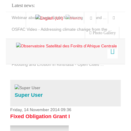
Latest news:
Webinar about Large Scale Monitoring and Land ...
OSFAC Video - Addressing climate change from the ...
Photo Gallery
OSFAC Report 2019-2020
OSFAC Flyer 2020
Flooding and Erosion in Kinshasa - Open Cities ...
Home
Data & Products
Services
Super User
Projects
News & Stories
Friday, 14 November 2014 09:36
Fixed Obligation Grant I