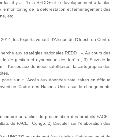
ordés, il y a : 1) la REDD+ et le développement à faibles
le monitoring de la déforestation et l’aménagement des
ne, etc.
014, les Experts venant d’Afrique de l’Ouest, du Centre
 recherche aux stratégies nationales REDD+ ». Au cours des
Mode de gestion et dynamique des forêts ; 3) Suivi de la
ur : l’accès aux données satellitaires, la cartographie des
ités.
orté sur « l’Accès aux données satellitaires en Afrique
 Convention Cadre des Nations Unies sur le changements
décembre un atelier de présentation des produits FACET
sultats de FACET Congo. 2) Discuter sur l’élaboration des
D et UNOPS) ont pris part à cet atelier d’information et de