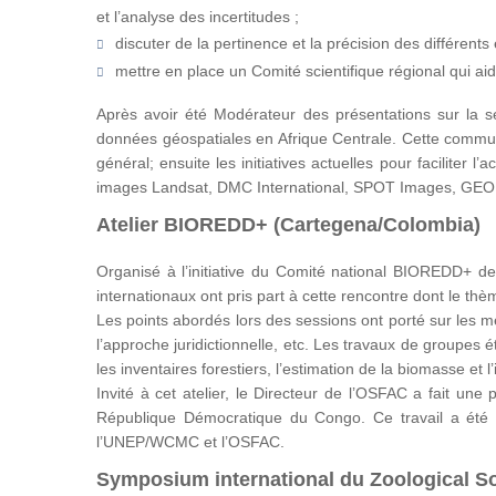
et l’analyse des incertitudes ;
discuter de la pertinence et la précision des différen
mettre en place un Comité scientifique régional qui ai
Après avoir été Modérateur des présentations sur la s
données géospatiales en Afrique Centrale. Cette communic
général; ensuite les initiatives actuelles pour faciliter
images Landsat, DMC International, SPOT Images, GE
Atelier BIOREDD+ (Cartegena/Colombia)
Organisé à l’initiative du Comité national BIOREDD+ de
internationaux ont pris part à cette rencontre dont le th
Les points abordés lors des sessions ont porté sur les 
l’approche juridictionnelle, etc. Les travaux de groupes
les inventaires forestiers, l’estimation de la biomasse et l
Invité à cet atelier, le Directeur de l’OSFAC a fait un
République Démocratique du Congo. Ce travail a été r
l’UNEP/WCMC et l’OSFAC.
Symposium international du Zoological S