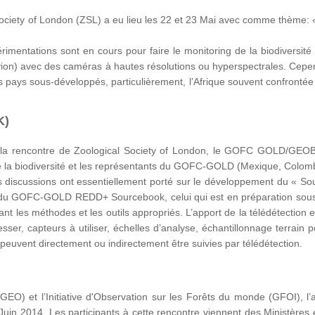
Society of London (ZSL) a eu lieu les 22 et 23 Mai avec comme thème: 
imentations sont en cours pour faire le monitoring de la biodiversité p
 (avion) avec des caméras à hautes résolutions ou hyperspectrales. Cepe
s pays sous-développés, particulièrement, l’Afrique souvent confront
K)
la rencontre de Zoological Society of London, le GOFC GOLD/GEOBON
de la biodiversité et les représentants du GOFC-GOLD (Mexique, Colombi
s discussions ont essentiellement porté sur le développement du « Sour
e du GOFC-GOLD REDD+ Sourcebook, celui qui est en préparation so
nt les méthodes et les outils appropriés. L’apport de la télédétection et 
er, capteurs à utiliser, échelles d’analyse, échantillonnage terrain pou
t) peuvent directement ou indirectement être suivies par télédétection.
O) et l’Initiative d'Observation sur les Forêts du monde (GFOI), l’atel
05 Juin 2014. Les participants à cette rencontre viennent des Minist