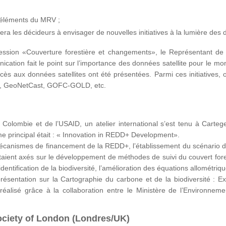
ts éléments du MRV ;
dera les décideurs à envisager de nouvelles initiatives à la lumière des
ession «Couverture forestière et changements», le Représentant de l’
ation fait le point sur l’importance des données satellite pour le moni
 l’accès aux données satellites ont été présentées. Parmi ces initiative
O, GeoNetCast, GOFC-GOLD, etc.
 Colombie et de l’USAID, un atelier international s’est tenu à Carteg
ème principal était : « Innovation in REDD+ Development».
mécanismes de financement de la REDD+, l’établissement du scénario de 
 étaient axés sur le développement de méthodes de suivi du couvert fore
’identification de la biodiversité, l’amélioration des équations allométriq
e présentation sur la Cartographie du carbone et de la biodiversité :
éalisé grâce à la collaboration entre le Ministère de l’Environnem
ociety of London (Londres/UK)