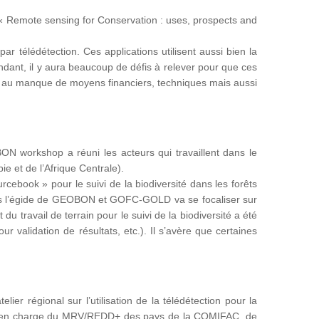
« Remote sensing for Conservation : uses, prospects and
ar télédétection. Ces applications utilisent aussi bien la
ndant, il y aura beaucoup de défis à relever pour que ces
ée au manque de moyens financiers, techniques mais aussi
 workshop a réuni les acteurs qui travaillent dans le
e et de l’Afrique Centrale).
cebook » pour le suivi de la biodiversité dans les forêts
us l’égide de GEOBON et GOFC-GOLD va se focaliser sur
du travail de terrain pour le suivi de la biodiversité a été
r validation de résultats, etc.). Il s’avère que certaines
ier régional sur l’utilisation de la télédétection pour la
ères en charge du MRV/REDD+ des pays de la COMIFAC, de