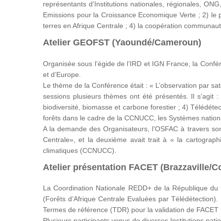
représentants d’Institutions nationales, régionales, ONG
Emissions pour la Croissance Economique Verte ; 2) le
terres en Afrique Centrale ; 4) la coopération communauta
Atelier GEOFST (Yaoundé/Cameroun)
Organisée sous l’égide de l’IRD et IGN France, la Conf
et d’Europe.
Le thème de la Conférence était : « L’observation par sat
sessions plusieurs thèmes ont été présentés. Il s’agit 
biodiversité, biomasse et carbone forestier ; 4) Télédétec
forêts dans le cadre de la CCNUCC, les Systèmes nationau
A la demande des Organisateurs, l’OSFAC à travers son 
Centrale», et la deuxième avait trait à « la cartogra
climatiques (CCNUCC).
Atelier présentation FACET (Brazzaville/C
La Coordination Nationale REDD+ de la République du C
(Forêts d’Afrique Centrale Evaluées par Télédétection). 
Termes de référence (TDR) pour la validation de FACET
Plusieurs participants venus de diverses Institutions nati