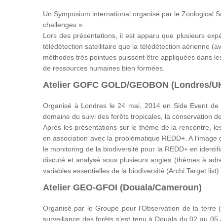
Un Symposium international organisé par le Zoological 
challenges ».
Lors des présentations, il est apparu que plusieurs expér
télédétection satellitaire que la télédétection aérienne
méthodes très pointues puissent être appliquées dans le
de ressources humaines bien formées.
Atelier GOFC GOLD/GEOBON (Londres/U
Organisé à Londres le 24 mai, 2014 en Side Event de 
domaine du suivi des forêts tropicales, la conservation 
Après les présentations sur le thème de la rencontre, le
en association avec la problématique REDD+. A l’imag
le monitoring de la biodiversité pour la REDD+ en identifia
discuté et analysé sous plusieurs angles (thèmes à adress
variables essentielles de la biodiversité (Archi Target lis
Atelier GEO-GFOI (Douala/Cameroun)
Organisé par le Groupe pour l’Observation de la terre (GE
surveillance des forêts s’est tenu à Douala du 02 au 