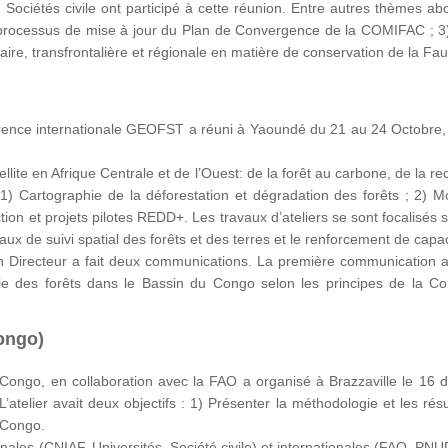
, Sociétés civile ont participé à cette réunion. Entre autres thèmes ab
 processus de mise à jour du Plan de Convergence de la COMIFAC ; 3) 
ire, transfrontalière et régionale en matière de conservation de la Fau
érence internationale GEOFST a réuni à Yaoundé du 21 au 24 Octobre, 2
ellite en Afrique Centrale et de l’Ouest: de la forêt au carbone, de la
: 1) Cartographie de la déforestation et dégradation des forêts ; 2) 
tion et projets pilotes REDD+. Les travaux d’ateliers se sont focalisés s
x de suivi spatial des forêts et des terres et le renforcement de capac
Directeur a fait deux communications. La première communication a p
phie des forêts dans le Bassin du Congo selon les principes de la
ongo)
ongo, en collaboration avec la FAO a organisé à Brazzaville le 16 
L’atelier avait deux objectifs : 1) Présenter la méthodologie et les ré
 Congo.
onales (CNIAF, Universités, Société civile) et internationales (FAO, PNU