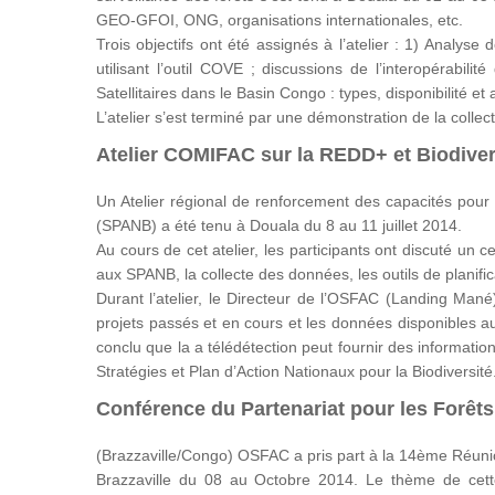
GEO-GFOI, ONG, organisations internationales, etc.
Trois objectifs ont été assignés à l’atelier : 1) Analyse 
utilisant l’outil COVE ; discussions de l’interopérabil
Satellitaires dans le Basin Congo : types, disponibilité et a
L’atelier s’est terminé par une démonstration de la colle
Atelier COMIFAC sur la REDD+ et Biodive
Un Atelier régional de renforcement des capacités pour l
(SPANB) a été tenu à Douala du 8 au 11 juillet 2014.
Au cours de cet atelier, les participants ont discuté un c
aux SPANB, la collecte des données, les outils de planif
Durant l’atelier, le Directeur de l’OSFAC (Landing Mané
projets passés et en cours et les données disponibles a
conclu que la a télédétection peut fournir des informatio
Stratégies et Plan d’Action Nationaux pour la Biodiversité
Conférence du Partenariat pour les Forê
(Brazzaville/Congo) OSFAC a pris part à la 14ème Réunio
Brazzaville du 08 au Octobre 2014. Le thème de cette 