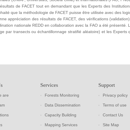
 résultats de FACET tout en demandant que les Experts des Institutions
aité que la méthodologie de FACET puisse être utilisée avec des logic
nne appréciation des résultats de FACET, des vérifications (validation)
ination nationale REDD en collaboration avec la FAO a été présenté. 
ge par transects ou échantillonnage stratifié aléatoire) et les Experts
Us
Services
Support
 are
Forests Monitoring
Privacy policy
eam
Data Dissemination
Terms of use
tions
Capacity Building
Contact Us
rs
Mapping Services
Site Map