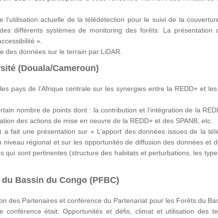
de l’utilisation actuelle de la télédétection pour le suivi de la couver
ité des différents systèmes de monitoring des forêts. La présentatio
ccessibilité ».
cte des données sur le terrain par LiDAR.
rsité (Douala/Cameroun)
es pays de l’Afrique centrale sur les synergies entre la REDD+ et les 
ertain nombre de points dont : la contribution et l’intégration de la RE
ication des actions de mise en oeuvre de la REDD+ et des SPANB, etc.
) a fait une présentation sur « L’apport des données issues de la té
u niveau régional et sur les opportunités de diffusion des données et
ns qui sont pertinentes (structure des habitats et perturbations, les 
.
ts du Bassin du Congo (PFBC)
n des Partenaires et conférence du Partenariat pour les Forêts du Ba
conférence était: Opportunités et défis, climat et utilisation des 