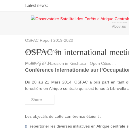
Latest news:
Webinar about Large Scale Monitoring and Land ...
HOME
About us
OSFAC Video - Addressing climate change from the ...
OSFAC Report 2019-2020
OSFAC in international meeti
OSFAC Flyer 2020
Flooding and Erosion in Kinshasa - Open Cities ...
Jan 27 2015
Conférence Internationale sur l’Occupation
Du 20 au 21 Mars 2014, OSFAC a pris part en tant qu
forestière en Afrique centrale qui s’est tenue à Libreville
Share
Les objectifs de cette conférence étaient :
répertorier les diverses initiatives en Afrique centrale