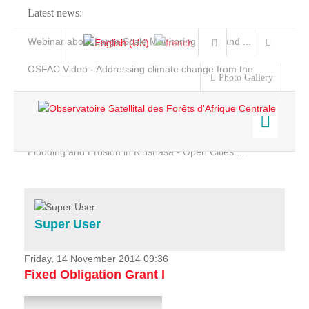
Latest news:
Webinar about Large Scale Monitoring and Land ...
OSFAC Video - Addressing climate change from the ...
Photo Gallery
OSFAC Report 2019-2020
OSFAC Flyer 2020
Flooding and Erosion in Kinshasa - Open Cities ...
Home
Data & Products
Services
Super User
Projects
News & Stories
Friday, 14 November 2014 09:36
Fixed Obligation Grant I