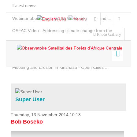
Latest news:
Webinar about Large Scale Monitoring and Land ...
OSFAC Video - Addressing climate change from the ...
Photo Gallery
OSFAC Report 2019-2020
OSFAC Flyer 2020
Flooding and Erosion in Kinshasa - Open Cities ...
Home
Data & Products
Services
Super User
Projects
News & Stories
Thursday, 13 November 2014 10:13
Bob Boseko