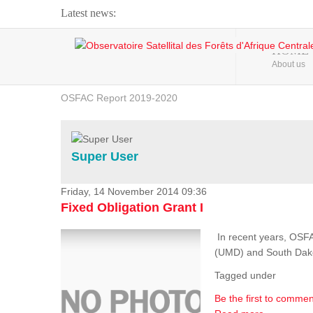
Latest news:
Webinar about Large Scale Monitoring and Land ...
HOME
About us
OSFAC Video - Addressing climate change from the ...
OSFAC Report 2019-2020
OSFAC Flyer 2020
Flooding and Erosion in Kinshasa - Open Cities ...
Super User
Friday, 14 November 2014 09:36
Fixed Obligation Grant I
In recent years, OSF
(UMD) and South Dakota
Tagged under
Be the first to commen