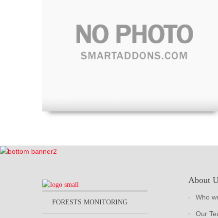
About 
Who we
FORESTS MONITORING
Our T