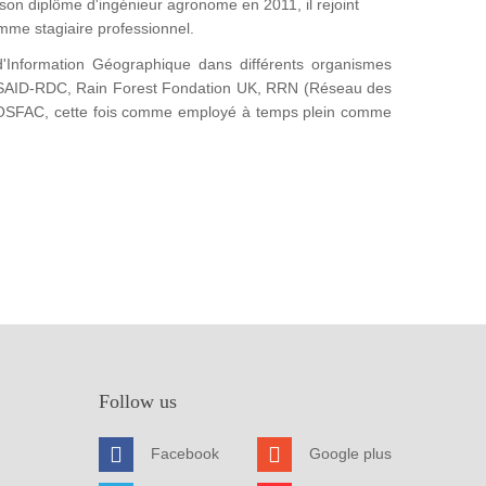
on diplôme d'ingénieur agronome en 2011, il rejoint
omme stagiaire professionnel.
'Information Géographique dans différents organismes
SAID-RDC, Rain Forest Fondation UK, RRN (Réseau des
 l'OSFAC, cette fois comme employé à temps plein comme
Follow us
Facebook
Google plus