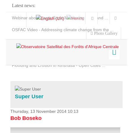
Latest news:
Webinar about Large Scale Monitoring and Land ...
OSFAC Video - Addressing climate change from the ...
Photo Gallery
OSFAC Report 2019-2020
OSFAC Flyer 2020
Flooding and Erosion in Kinshasa - Open Cities ...
Home
Data & Products
Services
Super User
Projects
News & Stories
Thursday, 13 November 2014 10:13
Bob Boseko