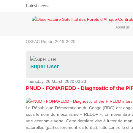
Latest news:
Webinar about Large Scale Monitoring and Land ...
HOME
About us
OSFAC Video - Addressing climate change from the ...
OSFAC Report 2019-2020
OSFAC Flyer 2020
Flooding and Erosion in Kinshasa - Open Cities ...
Super User
Thursday, 26 March 2020 00:23
PNUD - FONAREDD - Diagnostic of the PIR
La République Démocratique du Congo (RDC) est engagée
sous le nom du mécanisme « REDD+ ». En novembre 2012
une économie verte. Cette dernière vise à lutter de mani
naturelles (particulièrement les forêts), lutte contre l