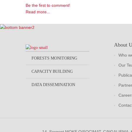
Be the first to comment!
Read more...
About 
Who we
FORESTS MONITORING
Our T
CAPACITY BUILDING
Publica
DATA DISSEMINATION
Partne
Career
Contac
14, Sergent MOKE Q/SOCIMAT, C/NGALIEMA.