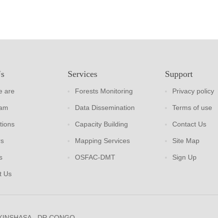
Us
Services
Support
 are
Forests Monitoring
Privacy policy
eam
Data Dissemination
Terms of use
tions
Capacity Building
Contact Us
rs
Mapping Services
Site Map
s
OSFAC-DMT
Sign Up
t Us
 KINSHASA - DR CONGO