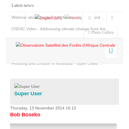
Latest news:
Webinar about Large Scale Monitoring and Land ...
OSFAC Video - Addressing climate change from the ...
Photo Gallery
OSFAC Report 2019-2020
OSFAC Flyer 2020
Flooding and Erosion in Kinshasa - Open Cities ...
Home
Data & Products
Services
Super User
Projects
News & Stories
Thursday, 13 November 2014 10:13
Bob Boseko