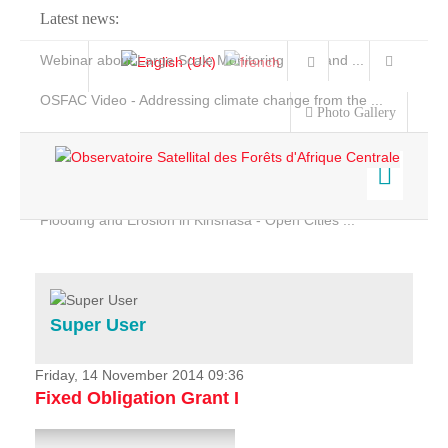
Latest news:
Webinar about Large Scale Monitoring and Land ...
OSFAC Video - Addressing climate change from the ...
Photo Gallery
OSFAC Report 2019-2020
OSFAC Flyer 2020
Flooding and Erosion in Kinshasa - Open Cities ...
Home
Data & Products
Services
Super User
Projects
News & Stories
Friday, 14 November 2014 09:36
Fixed Obligation Grant I