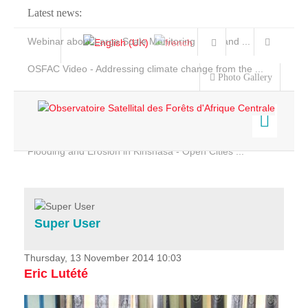
Latest news:
Webinar about Large Scale Monitoring and Land ...
OSFAC Video - Addressing climate change from the ...
Photo Gallery
OSFAC Report 2019-2020
OSFAC Flyer 2020
Flooding and Erosion in Kinshasa - Open Cities ...
Home
Data & Products
Services
Super User
Projects
News & Stories
Thursday, 13 November 2014 10:03
Eric Lutété