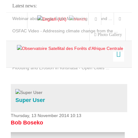
Latest news:
Webinar about Large Scale Monitoring and Land ...
OSFAC Video - Addressing climate change from the ...
Photo Gallery
OSFAC Report 2019-2020
OSFAC Flyer 2020
Flooding and Erosion in Kinshasa - Open Cities ...
Home
Data & Products
Services
Super User
Projects
News & Stories
Thursday, 13 November 2014 10:13
Bob Boseko