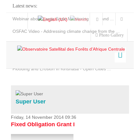
Latest news:
Webinar about Large Scale Monitoring and Land ...
OSFAC Video - Addressing climate change from the ...
Photo Gallery
OSFAC Report 2019-2020
OSFAC Flyer 2020
Flooding and Erosion in Kinshasa - Open Cities ...
Home
Data & Products
Services
Super User
Projects
News & Stories
Friday, 14 November 2014 09:36
Fixed Obligation Grant I