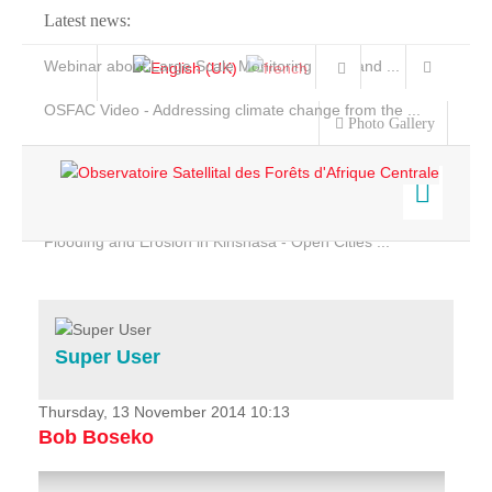
Latest news:
Webinar about Large Scale Monitoring and Land ...
OSFAC Video - Addressing climate change from the ...
Photo Gallery
OSFAC Report 2019-2020
OSFAC Flyer 2020
Flooding and Erosion in Kinshasa - Open Cities ...
Home
Data & Products
Services
Super User
Projects
News & Stories
Thursday, 13 November 2014 10:13
Bob Boseko