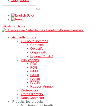
Galerie photos
Accueil
A propos
Qui nous sommes
Contexte
Objectifs
Organisation
Equipe OSFAC
Publications
FOG I
FOG II
FAA I
FAA II
FAA III
FAA IV
Rapport Annuel
Partenaires
Offres d'emploi
Nous Contacter
Produits
Nos produits
Monitoring des Forêts