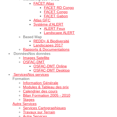
FACET Atlas
FACET RD Congo
FACET Congo
FACET Gabon
Atlas GFC
Système d'ALERT
ALERT Feux
Landscape ALERT
Based Map
REDD+ & Biodiversité
Landscapes 2017
Rapports & Documentations
Données
Nos données
Images Satellite
OSFAC-DMT
OSFAC-DMT Online
OSFAC-DMT Desktop
Services
Nos services
Formation
Information Générale
Modules & Tableau des prix
Calendrier des cours
Bilan Formation 2005 - 2010
Stages
Autre Services
Services Cartographiques
Travaux sur Terrain
Autre Services