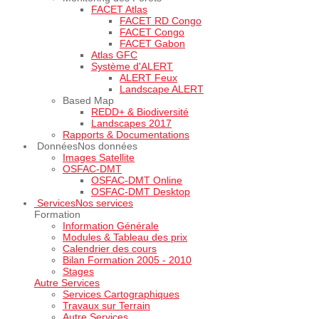
FACET Atlas
FACET RD Congo
FACET Congo
FACET Gabon
Atlas GFC
Système d'ALERT
ALERT Feux
Landscape ALERT
Based Map
REDD+ & Biodiversité
Landscapes 2017
Rapports & Documentations
Données
Nos données
Images Satellite
OSFAC-DMT
OSFAC-DMT Online
OSFAC-DMT Desktop
Services
Nos services
Formation
Information Générale
Modules & Tableau des prix
Calendrier des cours
Bilan Formation 2005 - 2010
Stages
Autre Services
Services Cartographiques
Travaux sur Terrain
Autre Services