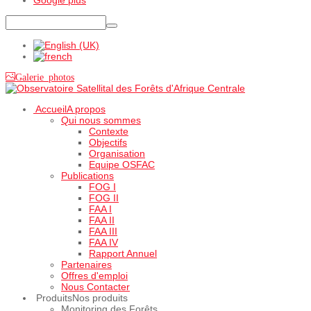
Galerie photos
Accueil
A propos
Qui nous sommes
Contexte
Objectifs
Organisation
Equipe OSFAC
Publications
FOG I
FOG II
FAA I
FAA II
FAA III
FAA IV
Rapport Annuel
Partenaires
Offres d'emploi
Nous Contacter
Produits
Nos produits
Monitoring des Forêts