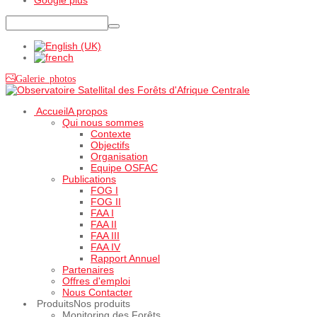
Galerie photos
Accueil
A propos
Qui nous sommes
Contexte
Objectifs
Organisation
Equipe OSFAC
Publications
FOG I
FOG II
FAA I
FAA II
FAA III
FAA IV
Rapport Annuel
Partenaires
Offres d'emploi
Nous Contacter
Produits
Nos produits
Monitoring des Forêts