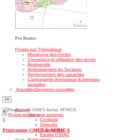
Pro Routes
Projets par Thématique
Monitoring des Forêts
Couverture et utilisation des terres
Biodiversité
Aménagement du Territoire
Renforcement des capacités
Cartographie thématique & données
spatiales
Actualités
Dernières nouvelles
Accueil
Projets en cours
Qui nous sommes
0
Contexte
Objectifs
Organisation
Programme GMES & AFRICA
Equipe OSFAC
Publications