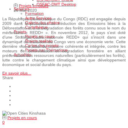
OSFAC-DMT Desktop
Projets en cours
Services
26 Mar 2020
Formation
Autre Services
La République Démocratique du Congo (RDC) est engagée depuis
Galerie des photos
2009 dans le processus de Réduction des Emissions liées à la
Cartothèque
Déforestation et à la Dégradation des forêts connu sous le nom du
Projets
mécanisme « REDD+ ». En novembre 2012, le pays s’est doté
Projets en cours
d’une Stratégie-Cadre nationale REDD+ qui s’inscrit dans une
Projets realisés
dynamique de transition du Congo vers une économie verte. Cette
Cartes des projets
dernière vise à lutter de manière cohérente et intégrée, contre les
Projets par Thématique
moteurs de déforestation et dégradation forestière en alliant
Actualités
préservation des ressources naturelles (particulièrement les forêts),
lutte contre le changement climatique ainsi que développement
économique et social durable du pays.
En savoir plus...
Share
Projets en cours
0