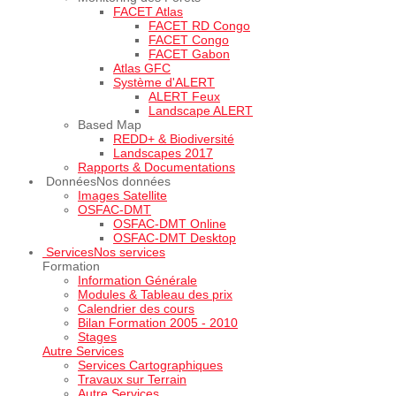
FACET Atlas
FACET RD Congo
FACET Congo
FACET Gabon
Atlas GFC
Système d'ALERT
ALERT Feux
Landscape ALERT
Based Map
REDD+ & Biodiversité
Landscapes 2017
Rapports & Documentations
Données
Nos données
Images Satellite
OSFAC-DMT
OSFAC-DMT Online
OSFAC-DMT Desktop
Services
Nos services
Formation
Information Générale
Modules & Tableau des prix
Calendrier des cours
Bilan Formation 2005 - 2010
Stages
Autre Services
Services Cartographiques
Travaux sur Terrain
Autre Services