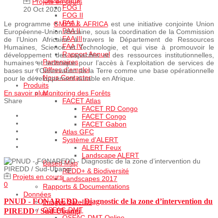
Projets en cours
FOG I
20 Oct 2020
FOG II
FAA I
Le programme
GMES & AFRICA
est une initiative conjointe Union
FAA II
Européenne-Union Africaine, sous la coordination de la Commission
FAA III
de l’Union Africaine à travers le Département de Ressources
FAA IV
Humaines, Science et Technologie, et qui vise à promouvoir le
Rapport Annuel
développement des capacités et des ressources institutionnelles,
Partenaires
humaines et technique pour l’accès à l’exploitation de services de
Offres d'emploi
bases sur l’Observation de la Terre comme une base opérationnelle
Nous Contacter
pour le développement durable en Afrique.
Produits
Monitoring des Forêts
En savoir plus...
FACET Atlas
Share
FACET RD Congo
FACET Congo
FACET Gabon
Atlas GFC
Système d'ALERT
ALERT Feux
Landscape ALERT
Based Map
REDD+ & Biodiversité
Projets en cours
Landscapes 2017
0
Rapports & Documentations
Données
PNUD - FONAREDD - Diagnostic de la zone d’intervention du
Images Satellite
OSFAC-DMT
PIREDD / Sud-Ubangi
OSFAC-DMT Online