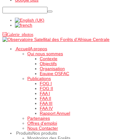
Galerie photos
Accueil
A propos
Qui nous sommes
Contexte
Objectifs
Organisation
Equipe OSFAC
Publications
FOG I
FOG II
FAA I
FAA II
FAA III
FAA IV
Rapport Annuel
Partenaires
Offres d'emploi
Nous Contacter
Produits
Nos produits
Monitoring des Forêts