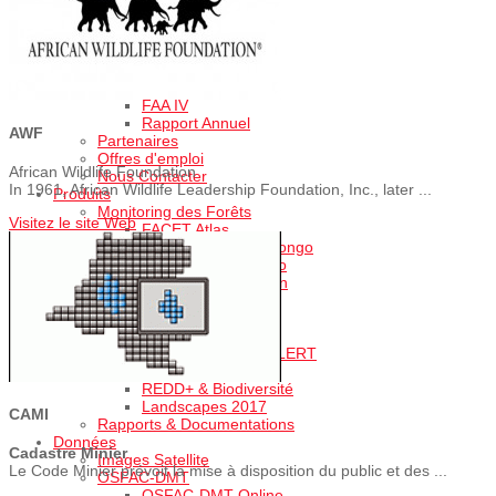
FOG I
FOG II
FAA I
FAA II
FAA III
FAA IV
Rapport Annuel
AWF
Partenaires
Offres d'emploi
African Wildlife Foundation
Nous Contacter
In 1961, African Wildlife Leadership Foundation, Inc., later ...
Produits
Monitoring des Forêts
Visitez le site Web
FACET Atlas
FACET RD Congo
FACET Congo
FACET Gabon
Atlas GFC
Système d'ALERT
ALERT Feux
Landscape ALERT
Based Map
REDD+ & Biodiversité
Landscapes 2017
CAMI
Rapports & Documentations
Données
Cadastre Minier
Images Satellite
Le Code Minier prévoit la mise à disposition du public et des ...
OSFAC-DMT
OSFAC-DMT Online