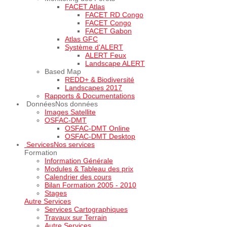
FACET Atlas
FACET RD Congo
FACET Congo
FACET Gabon
Atlas GFC
Système d'ALERT
ALERT Feux
Landscape ALERT
Based Map
REDD+ & Biodiversité
Landscapes 2017
Rapports & Documentations
Données
Nos données
Images Satellite
OSFAC-DMT
OSFAC-DMT Online
OSFAC-DMT Desktop
Services
Nos services
Formation
Information Générale
Modules & Tableau des prix
Calendrier des cours
Bilan Formation 2005 - 2010
Stages
Autre Services
Services Cartographiques
Travaux sur Terrain
Autre Services