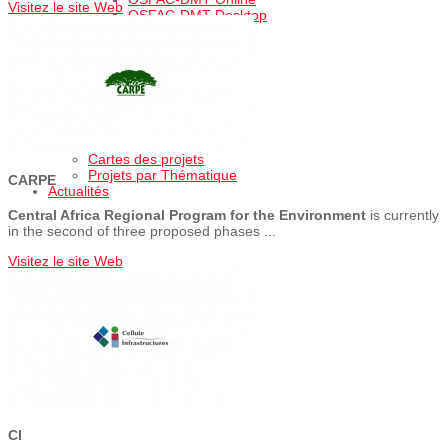
Visitez le site Web
OSFAC-DMT Desktop
Services
Formation
Autre Services
Galerie des photos
Cartothèque
Projets
Projets en cours
Projets realisés
Cartes des projets
Projets par Thématique
CARPE
Actualités
Central Africa Regional Program for the Environment
is currently
in the second of three proposed phases ...
Visitez le site Web
CI