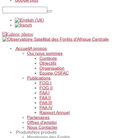
Galerie photos
Accueil
A propos
Qui nous sommes
Contexte
Objectifs
Organisation
Equipe OSFAC
Publications
FOG I
FOG II
FAA I
FAA II
FAA III
FAA IV
Rapport Annuel
Partenaires
Offres d'emploi
Nous Contacter
Produits
Nos produits
Monitoring des Forêts