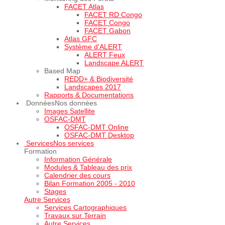
FACET Atlas
FACET RD Congo
FACET Congo
FACET Gabon
Atlas GFC
Système d'ALERT
ALERT Feux
Landscape ALERT
Based Map
REDD+ & Biodiversité
Landscapes 2017
Rapports & Documentations
Données
Nos données
Images Satellite
OSFAC-DMT
OSFAC-DMT Online
OSFAC-DMT Desktop
Services
Nos services
Formation
Information Générale
Modules & Tableau des prix
Calendrier des cours
Bilan Formation 2005 - 2010
Stages
Autre Services
Services Cartographiques
Travaux sur Terrain
Autre Services