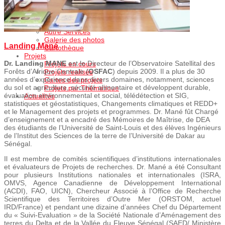
OSFAC-DMT Desktop
Services
Formation
Autre Services
Galerie des photos
Landing Mané
Cartothèque
Projets
Dr. Landing MANE
est le Directeur de l’Observatoire Satellital des
Projets en cours
Forêts d’Afrique Centrale (
OSFAC
) depuis 2009. Il a plus de 30
Projets realisés
années d’expérience dans divers domaines, notamment, sciences
Cartes des projets
du sol et agriculture, sécurité alimentaire et développent durable,
Projets par Thématique
évaluation environnemental et social, télédétection et SIG,
Actualités
statistiques et géostatistiques, Changements climatiques et REDD+
et le Management des projets et programmes. Dr. Mané fût Chargé
d’enseignement et a encadré des Mémoires de Maîtrise, de DEA
des étudiants de l’Université de Saint-Louis et des élèves Ingénieurs
de l’Institut des Sciences de la terre de l’Université de Dakar au
Sénégal.
Il est membre de comités scientifiques d’institutions internationales
et évaluateurs de Projets de recherches. Dr. Mané a été Consultant
pour plusieurs Institutions nationales et internationales (ISRA,
OMVS, Agence Canadienne de Développement International
(ACDI), FAO, UICN), Chercheur Associé à l’Office de Recherche
Scientifique des Territoires d’Outre Mer (ORSTOM, actuel
IRD/France) et pendant une dizaine d’années Chef du Département
du « Suivi-Evaluation » de la Société Nationale d’Aménagement des
terres du Delta et de la Vallée du Fleuve Sénégal (SAED/ Ministère