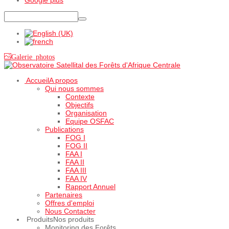
Galerie photos
Accueil
A propos
Qui nous sommes
Contexte
Objectifs
Organisation
Equipe OSFAC
Publications
FOG I
FOG II
FAA I
FAA II
FAA III
FAA IV
Rapport Annuel
Partenaires
Offres d'emploi
Nous Contacter
Produits
Nos produits
Monitoring des Forêts