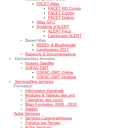
FACET Atlas
FACET RD Congo
FACET Congo
FACET Gabon
Atlas GFC
Système d'ALERT
ALERT Feux
Landscape ALERT
Based Map
REDD+ & Biodiversité
Landscapes 2017
Rapports & Documentations
Données
Nos données
Images Satellite
OSFAC-DMT
OSFAC-DMT Online
OSFAC-DMT Desktop
Services
Nos services
Formation
Information Générale
Modules & Tableau des prix
Calendrier des cours
Bilan Formation 2005 - 2010
Stages
Autre Services
Services Cartographiques
Travaux sur Terrain
Autre Services