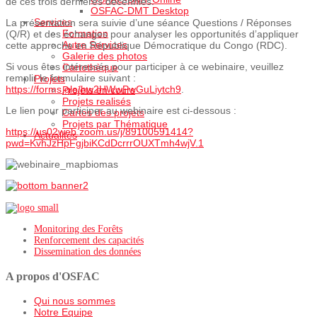
de ces trois dernières décennies.
OSFAC-DMT Desktop
Services
La présentation sera suivie d’une séance Questions / Réponses
Formation
(Q/R) et des échanges pour analyser les opportunités d’appliquer
Autre Services
cette approche en République Démocratique du Congo (RDC).
Galerie des photos
Si vous êtes intéressés pour participer à ce webinaire, veuillez
Cartothèque
remplir le formulaire suivant :
Projets
https://forms.gle/hw2HWwPwGuLiytch9
.
Projets en cours
Projets realisés
Le lien pour participer au webinaire est ci-dessous :
Cartes des projets
Projets par Thématique
https://us02web.zoom.us/j/89100591414?
Actualités
pwd=KvhJzHpFgjbiKCdDcrrrOUXTmh4wjV.1
Monitoring des Forêts
Renforcement des capacités
Dissemination des données
A propos d'OSFAC
Qui nous sommes
Notre Equipe