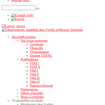
Galerie photos
Accueil
A propos
Qui nous sommes
Contexte
Objectifs
Organisation
Equipe OSFAC
Publications
FOG I
FOG II
FAA I
FAA II
FAA III
FAA IV
Rapport Annuel
Partenaires
Offres d'emploi
Nous Contacter
Produits
Nos produits
Monitoring des Forêts