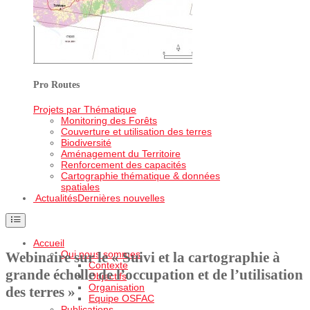
Pro Routes
Projets par Thématique
Monitoring des Forêts
Couverture et utilisation des terres
Biodiversité
Aménagement du Territoire
Renforcement des capacités
Cartographie thématique & données
spatiales
Actualités
Dernières nouvelles
Accueil
Qui nous sommes
Webinaire sur le « Suivi et la cartographie à
Contexte
grande échelle de l’occupation et de l’utilisation
Objectifs
Organisation
des terres »
Equipe OSFAC
Publications