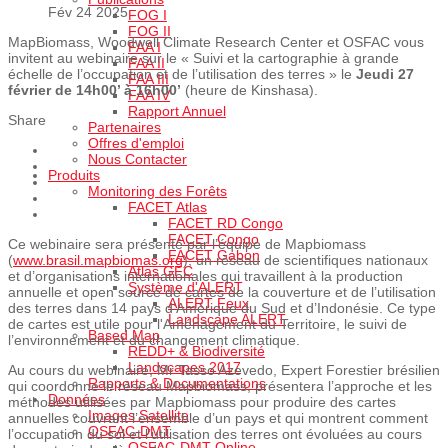
Fév 24 2025
FOG I
FOG II
MapBiomass, Woodwell Climate Research Center et OSFAC vous
FAA I
invitent au webinaire sur le « Suivi et la cartographie à grande
FAA II
échelle de l’occupation et de l’utilisation des terres » le
Jeudi 27
FAA III
février de 14h00’ à 16h00’
(heure de Kinshasa).
FAA IV
Rapport Annuel
Share
Partenaires
Offres d'emploi
Nous Contacter
Produits
Monitoring des Forêts
FACET Atlas
FACET RD Congo
FACET Congo
Ce webinaire sera présenté par l’équipe de Mapbiomass
FACET Gabon
(
www.brasil.mapbiomas.org
), un réseau de scientifiques nationaux
Atlas GFC
et d’organisations internationales qui travaillent à la production
Système d'ALERT
annuelle et open source de cartes de la couverture et de l’utilisation
ALERT Feux
des terres dans 14 pays d’Amérique du Sud et d’Indonésie. Ce type
Landscape ALERT
de cartes est utile pour l'Aménagement du Territoire, le suivi de
Based Map
l’environnement et du changement climatique.
REDD+ & Biodiversité
Landscapes 2017
Au cours du webinaire, Mr Tasso Azevedo, Expert Forestier brésilien
Rapports & Documentations
qui coordonne le réseau Mapbiomass, présentera l’approche et les
Données
méthodes utilisées par Mapbiomass pour produire des cartes
Images Satellite
annuelles couvrant l’ensemble d’un pays et qui montrent comment
OSFAC-DMT
l’occupation du sol et l’utilisation des terres ont évoluées au cours
OSFAC-DMT Online