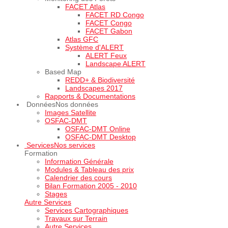
FACET Atlas
FACET RD Congo
FACET Congo
FACET Gabon
Atlas GFC
Système d'ALERT
ALERT Feux
Landscape ALERT
Based Map
REDD+ & Biodiversité
Landscapes 2017
Rapports & Documentations
Données
Nos données
Images Satellite
OSFAC-DMT
OSFAC-DMT Online
OSFAC-DMT Desktop
Services
Nos services
Formation
Information Générale
Modules & Tableau des prix
Calendrier des cours
Bilan Formation 2005 - 2010
Stages
Autre Services
Services Cartographiques
Travaux sur Terrain
Autre Services