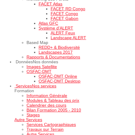
FACET Atlas
FACET RD Congo
FACET Congo
FACET Gabon
Atlas GFC
Système d'ALERT
ALERT Feux
Landscape ALERT
Based Map
REDD+ & Biodiversité
Landscapes 2017
Rapports & Documentations
Données
Nos données
Images Satellite
OSFAC-DMT
OSFAC-DMT Online
OSFAC-DMT Desktop
Services
Nos services
Formation
Information Générale
Modules & Tableau des prix
Calendrier des cours
Bilan Formation 2005 - 2010
Stages
Autre Services
Services Cartographiques
Travaux sur Terrain
Autre Services