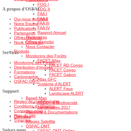
FOG I
A propos d'OSFAC
FOG II
FAA I
FAA II
Qui nous sommes
FAA III
Notre Equipe
FAA IV
Publications
Rapport Annuel
Partenaires
Partenaires
Offres d'emploi
Offres d'emploi
Nous Contacter
Nous Contacter
Produits
Services
Monitoring des Forêts
FACET Atlas
Monitoring des Forêts
FACET RD Congo
Distribution d'images
FACET Congo
Formations
FACET Gabon
Cartographie
Atlas GFC
OSFAC-DMT
Système d'ALERT
ALERT Feux
Support
Landscape ALERT
Based Map
Règles de confidentialité
REDD+ & Biodiversité
Conditions d'utilisation
Landscapes 2017
Contactez-nous
Rapports & Documentations
Plan du site
Données
S'inscrire
Images Satellite
OSFAC-DMT
Suivez-nous
OSFAC-DMT Online