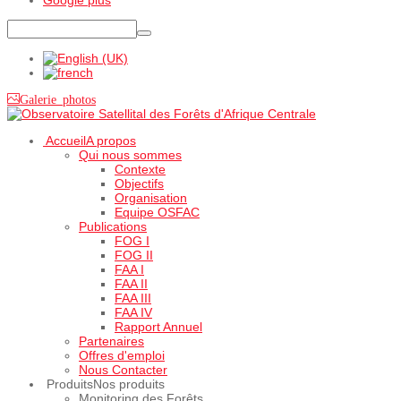
Galerie photos
Accueil
A propos
Qui nous sommes
Contexte
Objectifs
Organisation
Equipe OSFAC
Publications
FOG I
FOG II
FAA I
FAA II
FAA III
FAA IV
Rapport Annuel
Partenaires
Offres d'emploi
Nous Contacter
Produits
Nos produits
Monitoring des Forêts