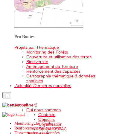
Pro Routes
Projets par Thématique
Monitoring des Forêts
Couverture et utilisation des terres
Biodiversité
Aménagement du Territoire
Renforcement des capacités
Cartographie thématique & données
spatiales
Actualités
Dernières nouvelles
Accueil
Qui nous sommes
Contexte
Objectifs
Monitoring des Forêts
Organisation
Renforcement des capacités
Equipe OSFAC
Dissemination des données
Publications