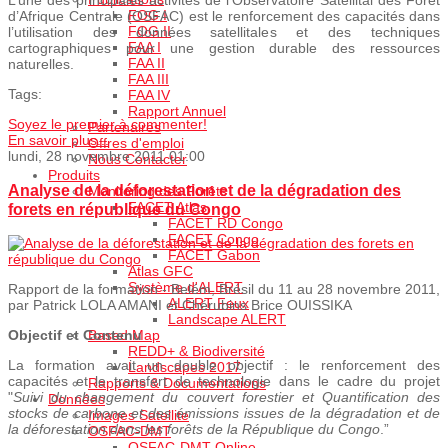
L’une des principales activités de l’Observatoire Satellital des Forêt
FOG I
d’Afrique Centrale (OSFAC) est le renforcement des capacités dans
FOG II
l’utilisation des données satellitales et des techniques
FAA I
cartographiques pour une gestion durable des ressources
FAA II
naturelles.
FAA III
Tags:
FAA IV
Rapport Annuel
Soyez le premier à commenter!
Partenaires
En savoir plus...
Offres d'emploi
lundi, 28 novembre 2011 01:00
Nous Contacter
Produits
Analyse de la déforestation et de la dégradation des
Monitoring des Forêts
FACET Atlas
forets en république du Congo
FACET RD Congo
FACET Congo
FACET Gabon
Atlas GFC
Système d'ALERT
Rapport de la formation - Belém, Brésil du 11 au 28 novembre 2011,
ALERT Feux
par Patrick LOLA AMANI et Chérubins Brice OUISSIKA
Landscape ALERT
Based Map
Objectif et Contenu
REDD+ & Biodiversité
La formation avait un double objectif : le renforcement des
Landscapes 2017
capacités et le transfert de technologie dans le cadre du projet
Rapports & Documentations
"
Suivi du changement du couvert forestier et Quantification des
Données
stocks de carbone et des émissions issues de la dégradation et de
Images Satellite
la déforestation dans les forêts de la République du Congo
.”
OSFAC-DMT
OSFAC-DMT Online