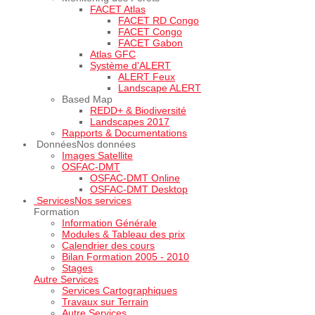
FACET Atlas
FACET RD Congo
FACET Congo
FACET Gabon
Atlas GFC
Système d'ALERT
ALERT Feux
Landscape ALERT
Based Map
REDD+ & Biodiversité
Landscapes 2017
Rapports & Documentations
Données
Nos données
Images Satellite
OSFAC-DMT
OSFAC-DMT Online
OSFAC-DMT Desktop
Services
Nos services
Formation
Information Générale
Modules & Tableau des prix
Calendrier des cours
Bilan Formation 2005 - 2010
Stages
Autre Services
Services Cartographiques
Travaux sur Terrain
Autre Services