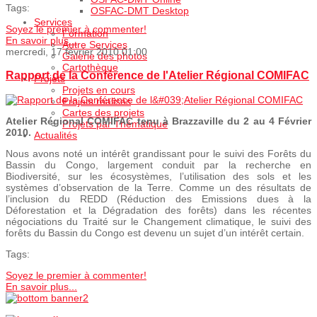
Tags:
OSFAC-DMT Desktop
Services
Soyez le premier à commenter!
Formation
En savoir plus...
Autre Services
mercredi, 17 février 2010 01:00
Galerie des photos
Cartothèque
Rapport de la Conférence de l'Atelier Régional COMIFAC
Projets
Projets en cours
Projets realisés
Cartes des projets
Atelier Régional COMIFAC tenu à Brazzaville du 2 au 4 Février
Projets par Thématique
2010.
Actualités
Nous avons noté un intérêt grandissant pour le suivi des Forêts du
Bassin du Congo, largement conduit par la recherche en
Biodiversité, sur les écosystèmes, l’utilisation des sols et les
systèmes d’observation de la Terre. Comme un des résultats de
l’inclusion du REDD (Réduction des Emissions dues à la
Déforestation et la Dégradation des forêts) dans les récentes
négociations du Traité sur le Changement climatique, le suivi des
forêts du Bassin du Congo est devenu un sujet d’un intérêt certain.
Tags:
Soyez le premier à commenter!
En savoir plus...