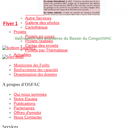
OSFAC-DMT Desktop
Services
Formation
Autre Services
Galerie des photos
Flyer 1
Cartothèque
Projets
Projets en cours
Valorisation des tourbières du Bassin du Congo
OSFAC
Projets realisés
Cartes des projets
Projets par Thématique
Actualités
Monitoring des Forêts
Renforcement des capacités
Dissemination des données
A propos d'OSFAC
Qui nous sommes
Notre Equipe
Publications
Partenaires
Offres d'emploi
Nous Contacter
Services