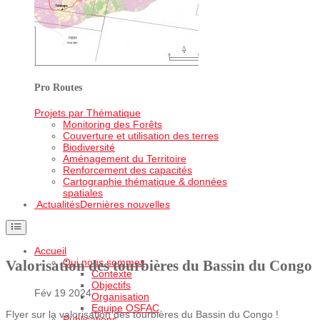
Pro Routes
Projets par Thématique
Monitoring des Forêts
Couverture et utilisation des terres
Biodiversité
Aménagement du Territoire
Renforcement des capacités
Cartographie thématique & données
spatiales
Actualités
Dernières nouvelles
Accueil
Qui nous sommes
Valorisation des tourbières du Bassin du Congo
Contexte
Objectifs
Fév 19 2024
Organisation
Equipe OSFAC
Flyer sur la valorisation des tourbières du Bassin du Congo !
Publications