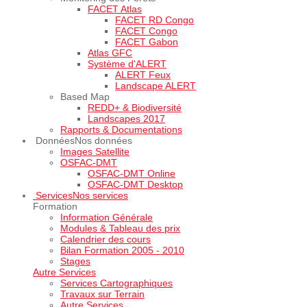
FACET Atlas
FACET RD Congo
FACET Congo
FACET Gabon
Atlas GFC
Système d'ALERT
ALERT Feux
Landscape ALERT
Based Map
REDD+ & Biodiversité
Landscapes 2017
Rapports & Documentations
Données
Nos données
Images Satellite
OSFAC-DMT
OSFAC-DMT Online
OSFAC-DMT Desktop
Services
Nos services
Formation
Information Générale
Modules & Tableau des prix
Calendrier des cours
Bilan Formation 2005 - 2010
Stages
Autre Services
Services Cartographiques
Travaux sur Terrain
Autre Services