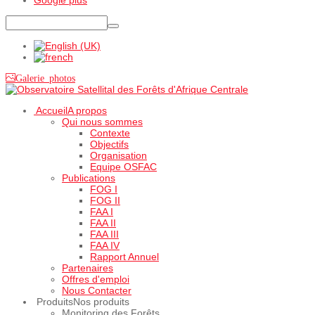
Galerie photos
Accueil
A propos
Qui nous sommes
Contexte
Objectifs
Organisation
Equipe OSFAC
Publications
FOG I
FOG II
FAA I
FAA II
FAA III
FAA IV
Rapport Annuel
Partenaires
Offres d'emploi
Nous Contacter
Produits
Nos produits
Monitoring des Forêts