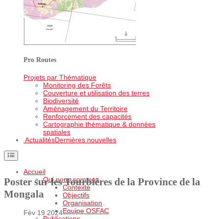
Pro Routes
Projets par Thématique
Monitoring des Forêts
Couverture et utilisation des terres
Biodiversité
Aménagement du Territoire
Renforcement des capacités
Cartographie thématique & données
spatiales
Actualités
Dernières nouvelles
Accueil
Qui nous sommes
Poster sur les Tourbières de la Province de la
Contexte
Mongala
Objectifs
Organisation
Equipe OSFAC
Fév 19 2024
Publications