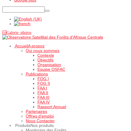
Galerie photos
Accueil
A propos
Qui nous sommes
Contexte
Objectifs
Organisation
Equipe OSFAC
Publications
FOG I
FOG II
FAA I
FAA II
FAA III
FAA IV
Rapport Annuel
Partenaires
Offres d'emploi
Nous Contacter
Produits
Nos produits
Monitoring des Forêts