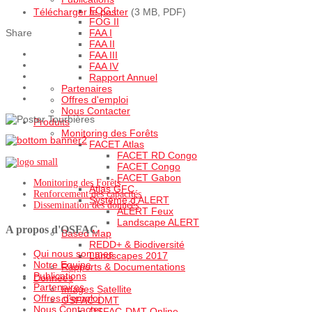
FOG I
Télécharger le poster
(3 MB, PDF)
FOG II
FAA I
Share
FAA II
FAA III
FAA IV
Rapport Annuel
Partenaires
Offres d'emploi
Nous Contacter
Produits
Monitoring des Forêts
FACET Atlas
FACET RD Congo
FACET Congo
FACET Gabon
Monitoring des Forêts
Atlas GFC
Renforcement des capacités
Système d'ALERT
Dissemination des données
ALERT Feux
Landscape ALERT
A propos d'OSFAC
Based Map
REDD+ & Biodiversité
Qui nous sommes
Landscapes 2017
Notre Equipe
Rapports & Documentations
Publications
Données
Partenaires
Images Satellite
Offres d'emploi
OSFAC-DMT
Nous Contacter
OSFAC-DMT Online