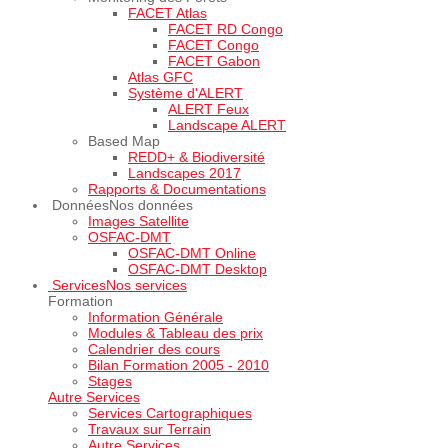
FACET Atlas
FACET RD Congo
FACET Congo
FACET Gabon
Atlas GFC
Système d'ALERT
ALERT Feux
Landscape ALERT
Based Map
REDD+ & Biodiversité
Landscapes 2017
Rapports & Documentations
Données
Nos données
Images Satellite
OSFAC-DMT
OSFAC-DMT Online
OSFAC-DMT Desktop
Services
Nos services
Formation
Information Générale
Modules & Tableau des prix
Calendrier des cours
Bilan Formation 2005 - 2010
Stages
Autre Services
Services Cartographiques
Travaux sur Terrain
Autre Services