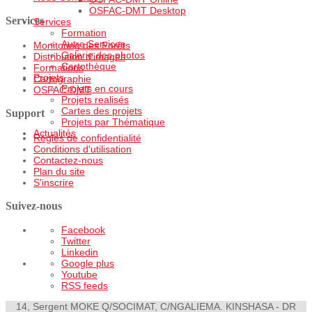
OSFAC-DMT Desktop
Services
Services
Formation
Autre Services
Monitoring des Forêts
Galerie des photos
Distribution d'images
Cartothèque
Formations
Projets
Cartographie
Projets en cours
OSFAC-DMT
Projets realisés
Cartes des projets
Support
Projets par Thématique
Actualités
Règles de confidentialité
Conditions d'utilisation
Contactez-nous
Plan du site
S'inscrire
Suivez-nous
Facebook
Twitter
Linkedin
Google plus
Youtube
RSS feeds
14, Sergent MOKE Q/SOCIMAT, C/NGALIEMA. KINSHASA - DR