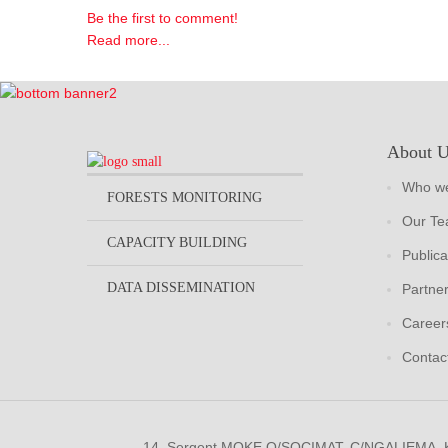
Be the first to comment!
Read more...
About 
Who we
FORESTS MONITORING
Our T
CAPACITY BUILDING
Publica
DATA DISSEMINATION
Partne
Career
Contac
14, Sergent MOKE Q/SOCIMAT, C/NGALIEMA.