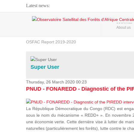
Latest news:
Webinar about Large Scale Monitoring and Land ...
HOME
About us
OSFAC Video - Addressing climate change from the ...
OSFAC Report 2019-2020
OSFAC Flyer 2020
Flooding and Erosion in Kinshasa - Open Cities ...
Super User
Thursday, 26 March 2020 00:23
PNUD - FONAREDD - Diagnostic of the PIR
La République Démocratique du Congo (RDC) est engagée
sous le nom du mécanisme « REDD+ ». En novembre 2012
une économie verte. Cette dernière vise à lutter de mani
naturelles (particulièrement les forêts), lutte contre l