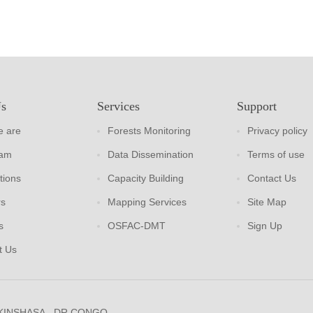
Us
Services
Support
 are
Forests Monitoring
Privacy policy
eam
Data Dissemination
Terms of use
tions
Capacity Building
Contact Us
rs
Mapping Services
Site Map
s
OSFAC-DMT
Sign Up
t Us
 KINSHASA - DR CONGO