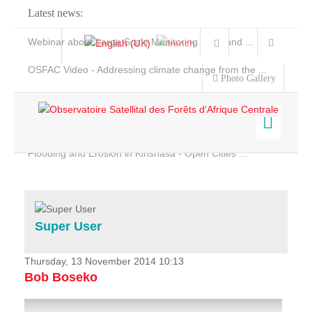
Latest news:
Webinar about Large Scale Monitoring and Land ...
OSFAC Video - Addressing climate change from the ...
Photo Gallery
OSFAC Report 2019-2020
OSFAC Flyer 2020
Flooding and Erosion in Kinshasa - Open Cities ...
Home
Data & Products
Services
Super User
Projects
News & Stories
Thursday, 13 November 2014 10:13
Bob Boseko