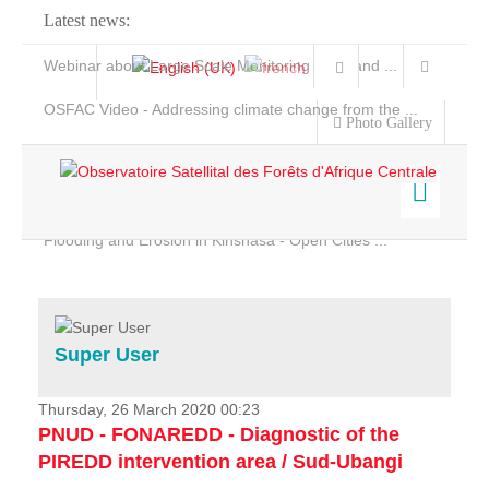
Latest news:
Webinar about Large Scale Monitoring and Land ...
OSFAC Video - Addressing climate change from the ...
Photo Gallery
OSFAC Report 2019-2020
OSFAC Flyer 2020
Flooding and Erosion in Kinshasa - Open Cities ...
Home
Data & Products
Services
Super User
Projects
News & Stories
Thursday, 26 March 2020 00:23
PNUD - FONAREDD - Diagnostic of the
PIREDD intervention area / Sud-Ubangi