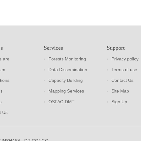
Us
Services
Support
 are
Forests Monitoring
Privacy policy
eam
Data Dissemination
Terms of use
tions
Capacity Building
Contact Us
rs
Mapping Services
Site Map
s
OSFAC-DMT
Sign Up
t Us
 KINSHASA - DR CONGO