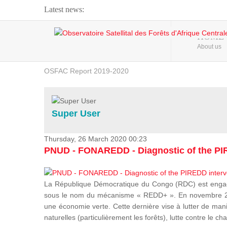
Latest news:
Webinar about Large Scale Monitoring and Land ...
HOME
About us
OSFAC Video - Addressing climate change from the ...
OSFAC Report 2019-2020
OSFAC Flyer 2020
Flooding and Erosion in Kinshasa - Open Cities ...
Super User
Thursday, 26 March 2020 00:23
PNUD - FONAREDD - Diagnostic of the PIR
La République Démocratique du Congo (RDC) est engagée
sous le nom du mécanisme « REDD+ ». En novembre 2012
une économie verte. Cette dernière vise à lutter de mani
naturelles (particulièrement les forêts), lutte contre l