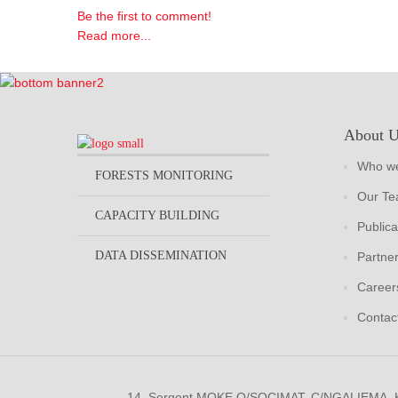
Be the first to comment!
Read more...
About 
Who we
FORESTS MONITORING
Our T
CAPACITY BUILDING
Publica
DATA DISSEMINATION
Partne
Career
Contac
14, Sergent MOKE Q/SOCIMAT, C/NGALIEMA.