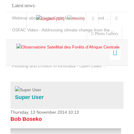
Latest news:
Webinar about Large Scale Monitoring and Land ...
OSFAC Video - Addressing climate change from the ...
Photo Gallery
OSFAC Report 2019-2020
OSFAC Flyer 2020
Flooding and Erosion in Kinshasa - Open Cities ...
Home
Data & Products
Services
Super User
Projects
News & Stories
Thursday, 13 November 2014 10:13
Bob Boseko