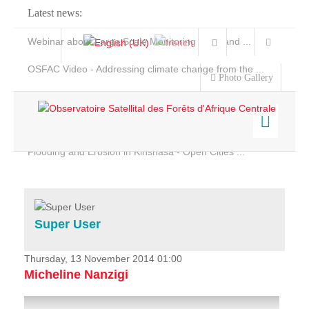
Latest news:
Webinar about Large Scale Monitoring and Land ...
OSFAC Video - Addressing climate change from the ...
Photo Gallery
OSFAC Report 2019-2020
OSFAC Flyer 2020
Flooding and Erosion in Kinshasa - Open Cities ...
Home
Data & Products
Services
Super User
Projects
News & Stories
Thursday, 13 November 2014 01:00
Micheline Nanzigi