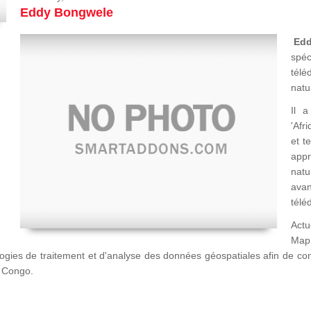
Eddy Bongwele
Ed
spéc
télé
natu
Il a
'Afr
et t
appr
natu
avan
télé
Actu
Map
logies de traitement et d'analyse des données géospatiales afin de c
u Congo.