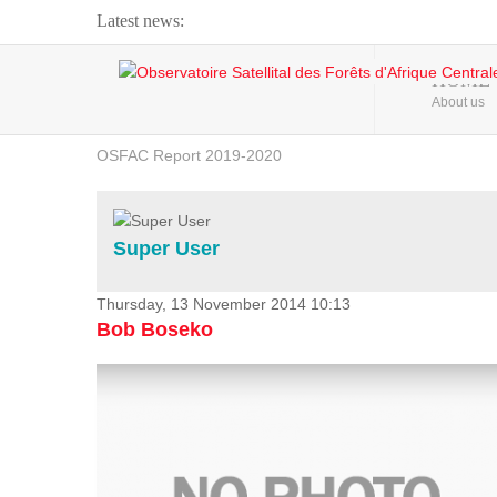
Latest news:
Webinar about Large Scale Monitoring and Land ...
HOME
About us
OSFAC Video - Addressing climate change from the ...
OSFAC Report 2019-2020
OSFAC Flyer 2020
Flooding and Erosion in Kinshasa - Open Cities ...
Super User
Thursday, 13 November 2014 10:13
Bob Boseko