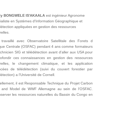
dy BONGWELE IS'AKAALA
est ingénieur Agronome
ialiste en Systèmes d'Information Géographique et
détection appliquées en gestion des ressources
relles.
 travaillé avec Observatoire Satellitale des Forets d
ique Centrale (OSFAC) pendant 4 ans comme formateurs
echnicien SIG et télédétection avant d'aller aux USA pour
ofondir ces connaissances en gestion des ressources
relles, le changement climatique, et les application
cées de télédétection (suivi du couvert forestier par
détection) a l'Université de Cornell.
ellement, il est Responsable Technique du Projet Carbon
 and Model de WWF Allemagne au sein de l'OSFAC.
onserver les ressources naturelles du Bassin du Congo en