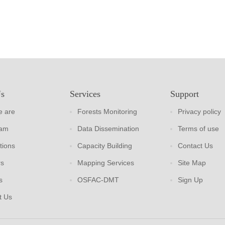
Us
Services
Support
 are
Forests Monitoring
Privacy policy
eam
Data Dissemination
Terms of use
tions
Capacity Building
Contact Us
rs
Mapping Services
Site Map
s
OSFAC-DMT
Sign Up
t Us