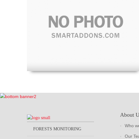
About 
Who we
FORESTS MONITORING
Our T