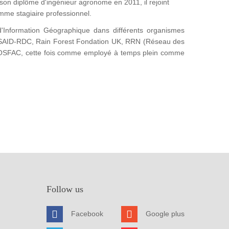
on diplôme d'ingénieur agronome en 2011, il rejoint
omme stagiaire professionnel.
'Information Géographique dans différents organismes
SAID-RDC, Rain Forest Fondation UK, RRN (Réseau des
 l'OSFAC, cette fois comme employé à temps plein comme
Follow us
Facebook
Google plus