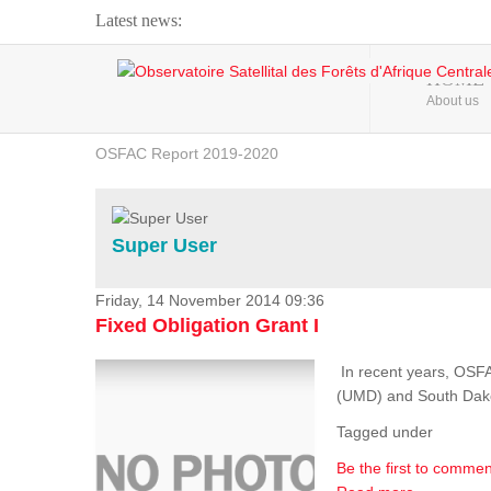
Latest news:
Webinar about Large Scale Monitoring and Land ...
HOME
About us
OSFAC Video - Addressing climate change from the ...
OSFAC Report 2019-2020
OSFAC Flyer 2020
Flooding and Erosion in Kinshasa - Open Cities ...
Super User
Friday, 14 November 2014 09:36
Fixed Obligation Grant I
In recent years, OSF
(UMD) and South Dakota
Tagged under
Be the first to commen