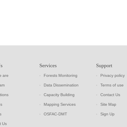
Us
Services
Support
 are
Forests Monitoring
Privacy policy
eam
Data Dissemination
Terms of use
tions
Capacity Building
Contact Us
rs
Mapping Services
Site Map
s
OSFAC-DMT
Sign Up
t Us