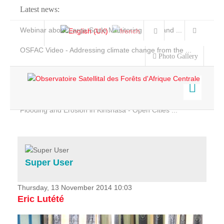
Latest news:
Webinar about Large Scale Monitoring and Land ...
OSFAC Video - Addressing climate change from the ...
Photo Gallery
OSFAC Report 2019-2020
OSFAC Flyer 2020
Flooding and Erosion in Kinshasa - Open Cities ...
Home
Data & Products
Services
Super User
Projects
News & Stories
Thursday, 13 November 2014 10:03
Eric Lutété