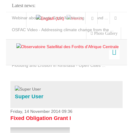
Latest news:
Webinar about Large Scale Monitoring and Land ...
OSFAC Video - Addressing climate change from the ...
Photo Gallery
OSFAC Report 2019-2020
OSFAC Flyer 2020
Flooding and Erosion in Kinshasa - Open Cities ...
Home
Data & Products
Services
Super User
Projects
News & Stories
Friday, 14 November 2014 09:36
Fixed Obligation Grant I