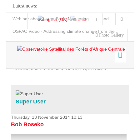
Latest news:
Webinar about Large Scale Monitoring and Land ...
OSFAC Video - Addressing climate change from the ...
Photo Gallery
OSFAC Report 2019-2020
OSFAC Flyer 2020
Flooding and Erosion in Kinshasa - Open Cities ...
Home
Data & Products
Services
Super User
Projects
News & Stories
Thursday, 13 November 2014 10:13
Bob Boseko