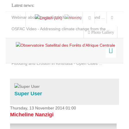
Latest news:
Webinar about Large Scale Monitoring and Land ...
OSFAC Video - Addressing climate change from the ...
Photo Gallery
OSFAC Report 2019-2020
OSFAC Flyer 2020
Flooding and Erosion in Kinshasa - Open Cities ...
Home
Data & Products
Services
Super User
Projects
News & Stories
Thursday, 13 November 2014 01:00
Micheline Nanzigi