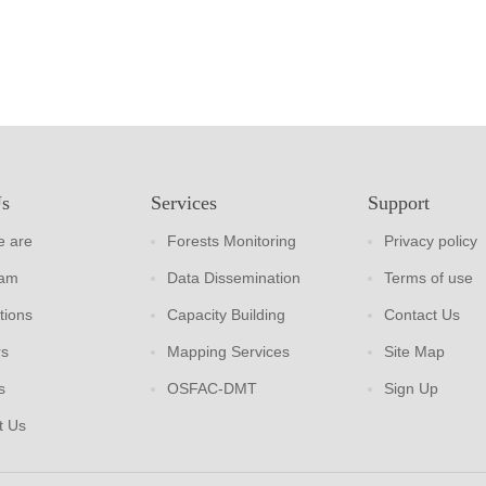
Us
Services
Support
 are
Forests Monitoring
Privacy policy
eam
Data Dissemination
Terms of use
tions
Capacity Building
Contact Us
rs
Mapping Services
Site Map
s
OSFAC-DMT
Sign Up
t Us