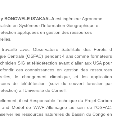
dy BONGWELE IS'AKAALA
est ingénieur Agronome
ialiste en Systèmes d'Information Géographique et
détection appliquées en gestion des ressources
relles.
 travaillé avec Observatoire Satellitale des Forets d
ique Centrale (OSFAC) pendant 4 ans comme formateurs
echnicien SIG et télédétection avant d'aller aux USA pour
ofondir ces connaissances en gestion des ressources
relles, le changement climatique, et les application
cées de télédétection (suivi du couvert forestier par
détection) a l'Université de Cornell.
ellement, il est Responsable Technique du Projet Carbon
 and Model de WWF Allemagne au sein de l'OSFAC.
onserver les ressources naturelles du Bassin du Congo en