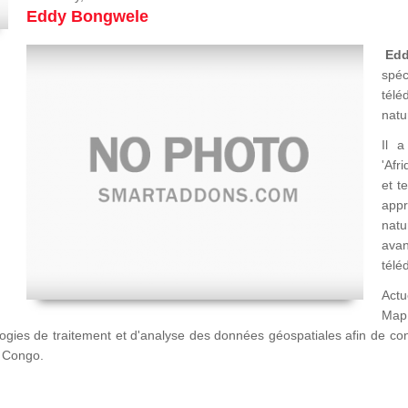
Eddy Bongwele
Ed
spéc
télé
natu
Il a
'Afr
et t
appr
natu
avan
télé
Actu
Map
logies de traitement et d'analyse des données géospatiales afin de c
u Congo.