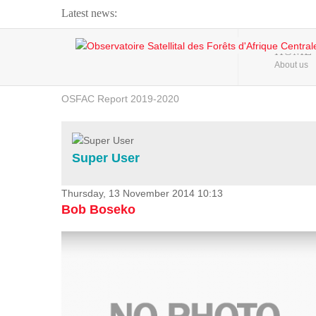
Latest news:
Webinar about Large Scale Monitoring and Land ...
HOME
About us
OSFAC Video - Addressing climate change from the ...
OSFAC Report 2019-2020
OSFAC Flyer 2020
Flooding and Erosion in Kinshasa - Open Cities ...
Super User
Thursday, 13 November 2014 10:13
Bob Boseko