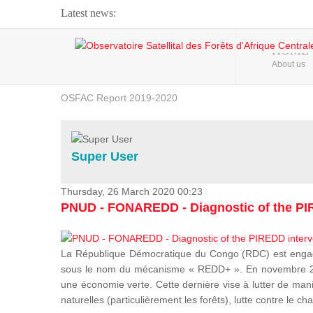
Latest news:
Webinar about Large Scale Monitoring and Land ...
HOME
About us
OSFAC Video - Addressing climate change from the ...
OSFAC Report 2019-2020
OSFAC Flyer 2020
Flooding and Erosion in Kinshasa - Open Cities ...
Super User
Thursday, 26 March 2020 00:23
PNUD - FONAREDD - Diagnostic of the PIR
La République Démocratique du Congo (RDC) est engagée
sous le nom du mécanisme « REDD+ ». En novembre 2012
une économie verte. Cette dernière vise à lutter de mani
naturelles (particulièrement les forêts), lutte contre l