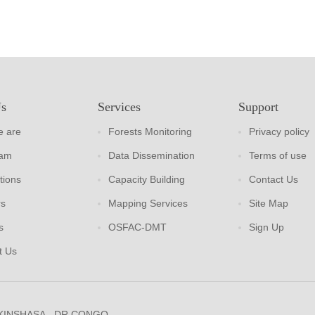
Us
Services
Support
 are
Forests Monitoring
Privacy policy
eam
Data Dissemination
Terms of use
tions
Capacity Building
Contact Us
rs
Mapping Services
Site Map
s
OSFAC-DMT
Sign Up
t Us
 KINSHASA - DR CONGO