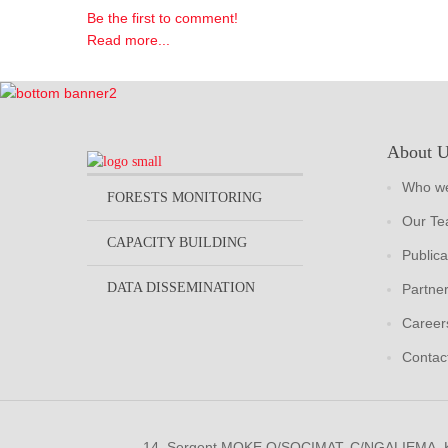
Be the first to comment!
Read more...
About 
Who we
FORESTS MONITORING
Our T
CAPACITY BUILDING
Publica
DATA DISSEMINATION
Partne
Career
Contac
14, Sergent MOKE Q/SOCIMAT, C/NGALIEMA.