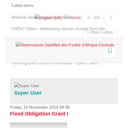
Latest news:
Webinar about Large Scale Monitoring and Land ...
OSFAC Video - Addressing climate change from the ...
Photo Gallery
OSFAC Report 2019-2020
OSFAC Flyer 2020
Flooding and Erosion in Kinshasa - Open Cities ...
Home
Data & Products
Services
Super User
Projects
News & Stories
Friday, 14 November 2014 09:36
Fixed Obligation Grant I