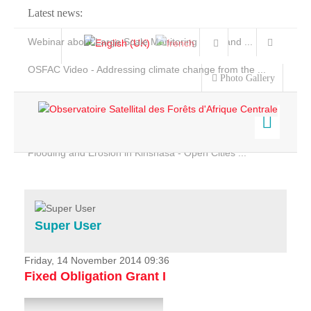
Latest news:
Webinar about Large Scale Monitoring and Land ...
OSFAC Video - Addressing climate change from the ...
Photo Gallery
OSFAC Report 2019-2020
OSFAC Flyer 2020
Flooding and Erosion in Kinshasa - Open Cities ...
Home
Data & Products
Services
Super User
Projects
News & Stories
Friday, 14 November 2014 09:36
Fixed Obligation Grant I