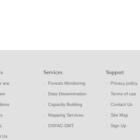
Us
Services
Support
 are
Forests Monitoring
Privacy policy
eam
Data Dissemination
Terms of use
tions
Capacity Building
Contact Us
rs
Mapping Services
Site Map
s
OSFAC-DMT
Sign Up
t Us