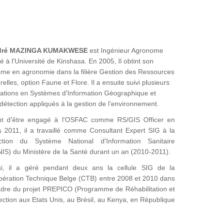
dré MAZINGA KUMAKWESE
est Ingénieur Agronome
é à l'Université de Kinshasa. En 2005, Il obtint son
ôme en agronomie dans la filière Gestion des Ressources
relles, option Faune et Flore. Il a ensuite suivi plusieurs
ations en Systèmes d'Information Géographique et
détection appliqués à la gestion de l’environnement.
nt d'être engagé à l'OSFAC comme RS/GIS Officer en
 2011, il a travaillé comme Consultant Expert SIG à la
ection du Système National d'Information Sanitaire
IS) du Ministère de la Santé durant un an (2010-2011).
i, il a géré pendant deux ans la cellule SIG de la
ération Technique Belge (CTB) entre 2008 et 2010 dans
adre du projet PREPICO (Programme de Réhabilitation et
tection aux Etats Unis, au Brésil, au Kenya, en République