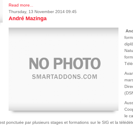
Read more...
Thursday, 13 November 2014 09:45
André Mazinga
An
form
dipl
Natu
form
Télé
Ava
mars
Dir
(DSN
Auss
Coop
le c
st ponctuée par plusieurs stages et formations sur le SIG et la télédé