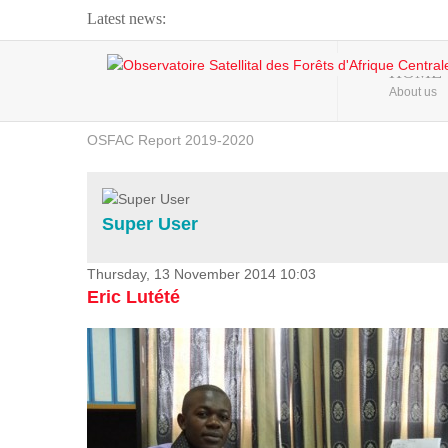
Latest news:
Webinar about Large Scale Monitoring and Land ...
HOME
About us
OSFAC Video - Addressing climate change from the ...
OSFAC Report 2019-2020
OSFAC Flyer 2020
Flooding and Erosion in Kinshasa - Open Cities ...
Super User
Thursday, 13 November 2014 10:03
Eric Lutété