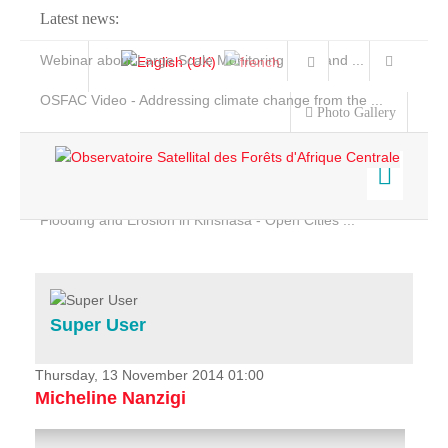
Latest news:
Webinar about Large Scale Monitoring and Land ...
OSFAC Video - Addressing climate change from the ...
Photo Gallery
OSFAC Report 2019-2020
OSFAC Flyer 2020
Flooding and Erosion in Kinshasa - Open Cities ...
Home
Data & Products
Services
Super User
Projects
News & Stories
Thursday, 13 November 2014 01:00
Micheline Nanzigi