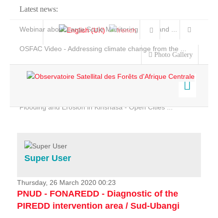
Latest news:
Webinar about Large Scale Monitoring and Land ...
OSFAC Video - Addressing climate change from the ...
Photo Gallery
OSFAC Report 2019-2020
OSFAC Flyer 2020
Flooding and Erosion in Kinshasa - Open Cities ...
Home
Data & Products
Services
Super User
Projects
News & Stories
Thursday, 26 March 2020 00:23
PNUD - FONAREDD - Diagnostic of the
PIREDD intervention area / Sud-Ubangi