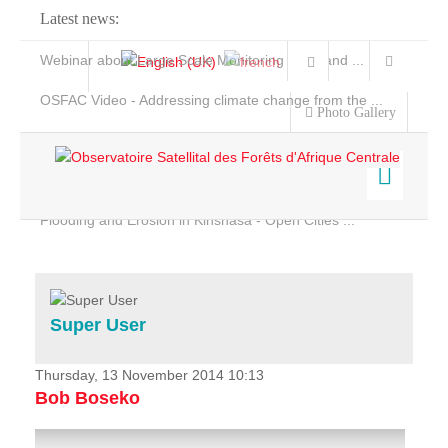
Latest news:
Webinar about Large Scale Monitoring and Land ...
OSFAC Video - Addressing climate change from the ...
Photo Gallery
OSFAC Report 2019-2020
OSFAC Flyer 2020
Flooding and Erosion in Kinshasa - Open Cities ...
Home
Data & Products
Services
Super User
Projects
News & Stories
Thursday, 13 November 2014 10:13
Bob Boseko