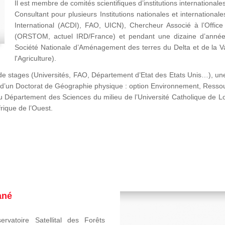
Il est membre de comités scientifiques d’institutions international
Consultant pour plusieurs Institutions nationales et internati
International (ACDI), FAO, UICN), Chercheur Associé à l’Office
(ORSTOM, actuel IRD/France) et pendant une dizaine d’année
Société Nationale d’Aménagement des terres du Delta et de la V
l'Agriculture).
ns de stages (Universités, FAO, Département d’Etat des Etats Unis…), 
re d’un Doctorat de Géographie physique : option Environnement, Ressour
u Département des Sciences du milieu de l’Université Catholique de L
frique de l’Ouest.
ané
ervatoire Satellital des Forêts