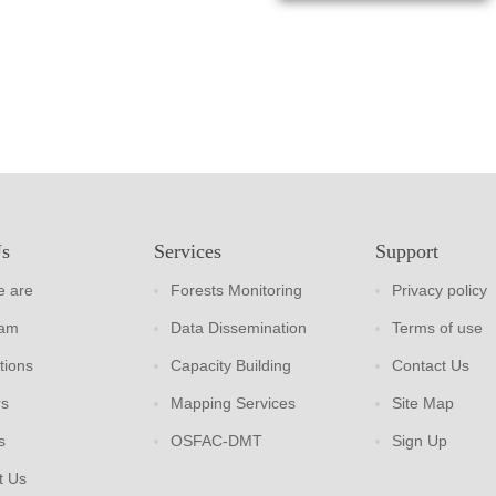
Us
Services
Support
 are
Forests Monitoring
Privacy policy
eam
Data Dissemination
Terms of use
tions
Capacity Building
Contact Us
rs
Mapping Services
Site Map
s
OSFAC-DMT
Sign Up
t Us