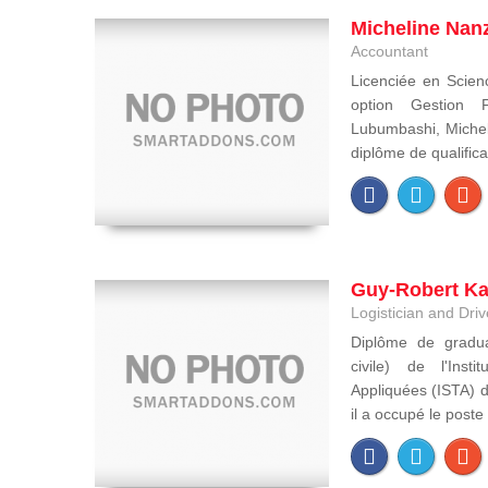
Micheline Nanz
Accountant
Licenciée en Scien
option Gestion F
Lubumbashi, Mich
diplôme de qualificat
Guy-Robert K
Logistician and Driv
Diplôme de gradua
civile) de l'Inst
Appliquées (ISTA) 
il a occupé le poste