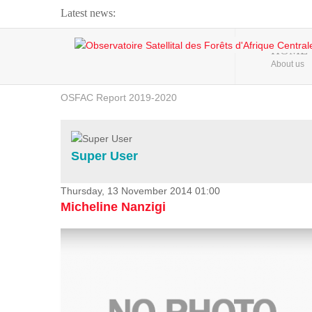
Latest news:
Webinar about Large Scale Monitoring and Land ...
HOME
About us
OSFAC Video - Addressing climate change from the ...
OSFAC Report 2019-2020
OSFAC Flyer 2020
Flooding and Erosion in Kinshasa - Open Cities ...
Super User
Thursday, 13 November 2014 01:00
Micheline Nanzigi